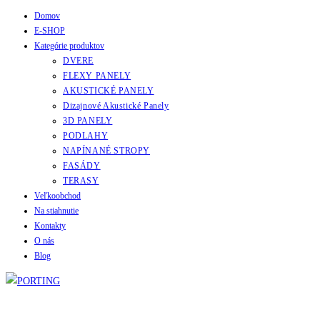
Domov
Skip
E-SHOP
to
Kategórie produktov
content
DVERE
FLEXY PANELY
AKUSTICKÉ PANELY
Dizajnové Akustické Panely
3D PANELY
PODLAHY
NAPÍNANÉ STROPY
FASÁDY
TERASY
Veľkoobchod
Na stiahnutie
Kontakty
O nás
Blog