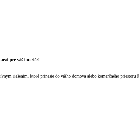
sti pre váš interiér!
vnym riešením, ktoré prinesie do vášho domova alebo komerčného priestoru št