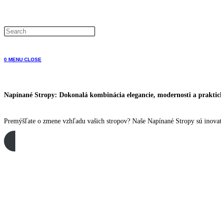
WEBSITE
0
MENU
CLOSE
SEARCH
Napínané Stropy: Dokonalá kombinácia elegancie, modernosti a prakticko
Premýšľate o zmene vzhľadu vašich stropov? Naše Napínané Stropy sú inovatí
Pozrite si katalóg а portfólio realizácií