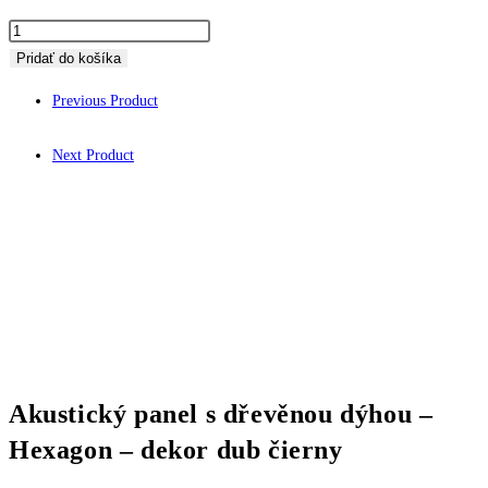
množstvo
Akustický
Pridať do košíka
panel
Previous Product
s
dřevěnou
Next Product
dýhou
-
Hexagon
-
dekor
dub
čierny
Akustický panel s dřevěnou dýhou –
Hexagon – dekor dub čierny