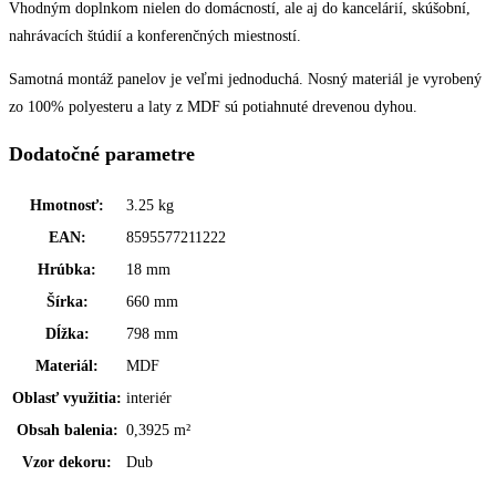
Vhodným doplnkom nielen do domácností, ale aj do kancelárií, skúšobní,
nahrávacích štúdií a konferenčných miestností.
Samotná montáž panelov je veľmi jednoduchá. Nosný materiál je vyrobený
zo 100% polyesteru a laty z MDF sú potiahnuté drevenou dyhou.
Dodatočné parametre
Hmotnosť
:
3.25 kg
EAN
:
8595577211222
Hrúbka
:
18 mm
Šírka
:
660 mm
Dĺžka
:
798 mm
Materiál
:
MDF
Oblasť využitia
:
interiér
Obsah balenia
:
0,3925 m²
Vzor dekoru
:
Dub