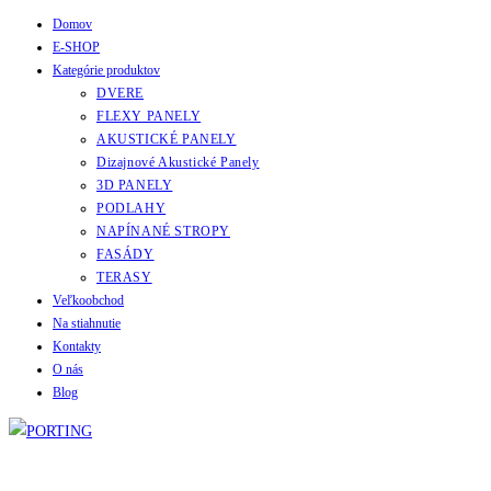
Domov
Skip
E-SHOP
to
Kategórie produktov
content
DVERE
FLEXY PANELY
AKUSTICKÉ PANELY
Dizajnové Akustické Panely
3D PANELY
PODLAHY
NAPÍNANÉ STROPY
FASÁDY
TERASY
Veľkoobchod
Na stiahnutie
Kontakty
O nás
Blog