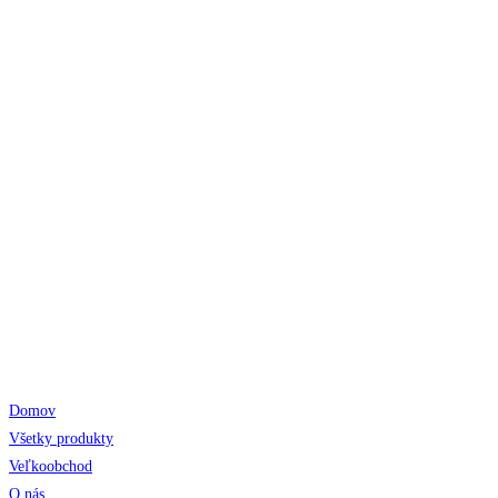
Odkazy
Domov
Všetky produkty
Veľkoobchod
O nás