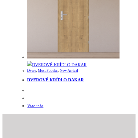
Dvere
,
Most Popular
,
New Arrival
DVEROVÉ KRÍDLO DAKAR
Viac info