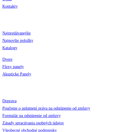
Kontakty
Obchod
Najpredávanejšie
Najnovšie položky
Katalogy
Dvere
Flexy panely
Akusticke Panely
Pomoc a kontakt
Doprava
Poučenie o uplatnení práva na odstúpenie od zmluvy
Formulár na odstúpenie od zmluvy
Zásady spracúvania osobných údajov
Všeobecné obchodné podmienky