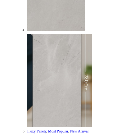
Flexy Panely
,
Most Popular
,
New Arrival