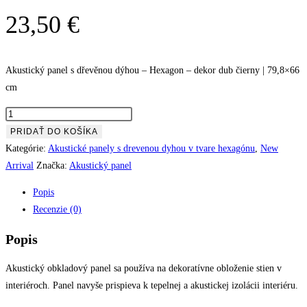
23,50
€
Akustický panel s dřevěnou dýhou – Hexagon – dekor dub čierny | 79,8×66
cm
množstvo
Akustický
PRIDAŤ DO KOŠÍKA
panel
Kategórie:
Akustické panely s drevenou dyhou v tvare hexagónu
,
New
s
Arrival
Značka:
Akustický panel
dřevěnou
Popis
dýhou
Recenzie (0)
-
Hexagon
Popis
-
dekor
Akustický obkladový panel sa používa na dekoratívne obloženie stien v
dub
interiéroch. Panel navyše prispieva k tepelnej a akustickej izolácii interiéru.
čierny