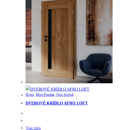
Dvere
,
Most Popular
,
New Arrival
DVEROVÉ KRÍDLO AFRO LOFT
Viac info