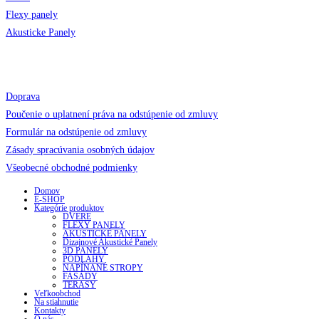
Flexy panely
Akusticke Panely
Pomoc a kontakt
Doprava
Poučenie o uplatnení práva na odstúpenie od zmluvy
Formulár na odstúpenie od zmluvy
Zásady spracúvania osobných údajov
Všeobecné obchodné podmienky
Domov
E-SHOP
Kategórie produktov
DVERE
FLEXY PANELY
AKUSTICKÉ PANELY
Dizajnové Akustické Panely
3D PANELY
PODLAHY
NAPÍNANÉ STROPY
FASÁDY
TERASY
Veľkoobchod
Na stiahnutie
Kontakty