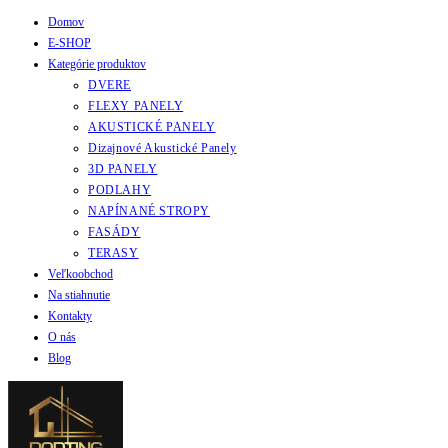
Domov
Skip
E-SHOP
to
Kategórie produktov
content
DVERE
FLEXY PANELY
AKUSTICKÉ PANELY
Dizajnové Akustické Panely
3D PANELY
PODLAHY
NAPÍNANÉ STROPY
FASÁDY
TERASY
Veľkoobchod
Na stiahnutie
Kontakty
O nás
Blog