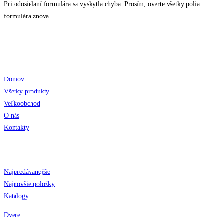
Pri odosielaní formulára sa vyskytla chyba. Prosím, overte všetky polia
formulára znova.
Odkazy
Domov
Všetky produkty
Veľkoobchod
O nás
Kontakty
Obchod
Najpredávanejšie
Najnovšie položky
Katalogy
Dvere