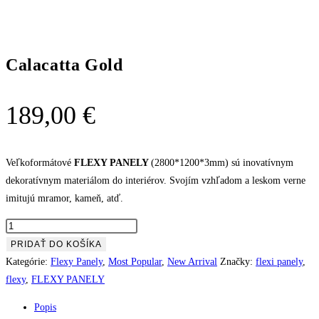
Calacatta Gold
189,00
€
Veľkoformátové
FLEXY PANELY
(2800*1200*3mm) sú inovatívnym
dekoratívnym materiálom do interiérov. Svojím vzhľadom a leskom verne
imitujú mramor, kameň, atď.
množstvo
Calacatta
PRIDAŤ DO KOŠÍKA
Gold
Kategórie:
Flexy Panely
,
Most Popular
,
New Arrival
Značky:
flexi panely
,
flexy
,
FLEXY PANELY
Popis