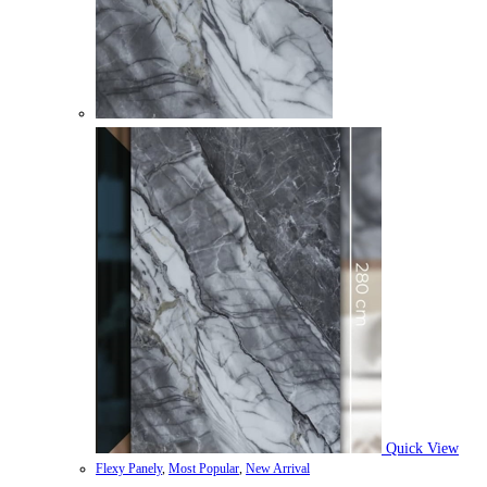
Quick View
Flexy Panely
,
Most Popular
,
New Arrival