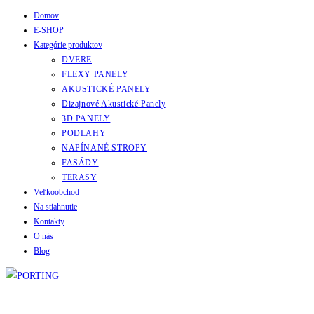
Domov
Skip
E-SHOP
to
Kategórie produktov
content
DVERE
FLEXY PANELY
AKUSTICKÉ PANELY
Dizajnové Akustické Panely
3D PANELY
PODLAHY
NAPÍNANÉ STROPY
FASÁDY
TERASY
Veľkoobchod
Na stiahnutie
Kontakty
O nás
Blog