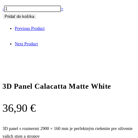
množstvo
-
+
3D
Pridať do košíka
Panel
Previous Product
Calacatta
Matte
Next Product
White
3D Panel Calacatta Matte White
36,90
€
3D panel s rozmermi 2900 × 160 mm je perfektným riešením pre oživenie
vašich stien a stropov