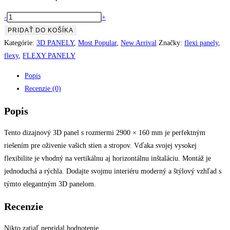
množstvo
-
+
3D
PRIDAŤ DO KOŠÍKA
Panel
Kategórie:
3D PANELY
,
Most Popular
,
New Arrival
Značky:
flexi panely
,
Calacatta
flexy
,
FLEXY PANELY
Matte
Popis
White
Recenzie (0)
Popis
Tento dizajnový 3D panel s rozmermi 2900 × 160 mm je perfektným
riešením pre oživenie vašich stien a stropov. Vďaka svojej vysokej
flexibilite je vhodný na vertikálnu aj horizontálnu inštaláciu. Montáž je
jednoduchá a rýchla. Dodajte svojmu interiéru moderný a štýlový vzhľad s
týmto elegantným 3D panelom.
Recenzie
Nikto zatiaľ nepridal hodnotenie.