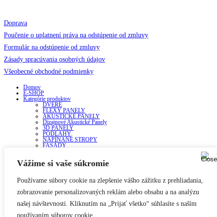
Pomoc a kontakt
Doprava
Poučenie o uplatnení práva na odstúpenie od zmluvy
Formulár na odstúpenie od zmluvy
Zásady spracúvania osobných údajov
Všeobecné obchodné podmienky
Domov
E-SHOP
Kategórie produktov
DVERE
FLEXY PANELY
AKUSTICKÉ PANELY
Dizajnové Akustické Panely
3D PANELY
PODLAHY
NAPÍNANÉ STROPY
FASÁDY
TERASY
Veľkoobchod
Vážime si vaše súkromie
Na stiahnutie
Kontakty
O nás
Blog
Používame súbory cookie na zlepšenie vášho zážitku z prehliadania,
Copyright Porting.sk
zobrazovanie personalizovaných reklám alebo obsahu a na analýzu
×
našej návštevnosti. Kliknutím na „Prijať všetko“ súhlasíte s naším
používaním súborov cookie