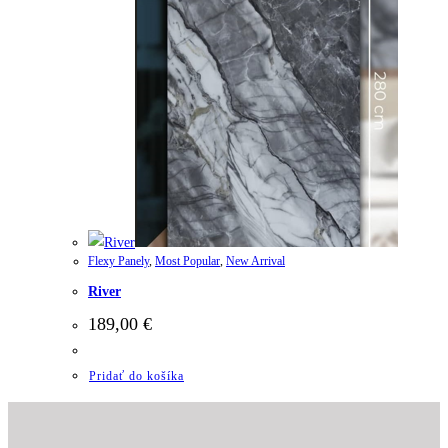
Flexy Panely
,
Most Popular
,
New Arrival
River
189,00
€
Pridať do košíka