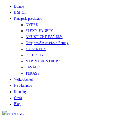
Domov
Skip
E-SHOP
to
Kategórie produktov
content
DVERE
FLEXY PANELY
AKUSTICKÉ PANELY
Dizajnové Akustické Panely
3D PANELY
PODLAHY
NAPÍNANÉ STROPY
FASÁDY
TERASY
Veľkoobchod
Na stiahnutie
Kontakty
O nás
Blog