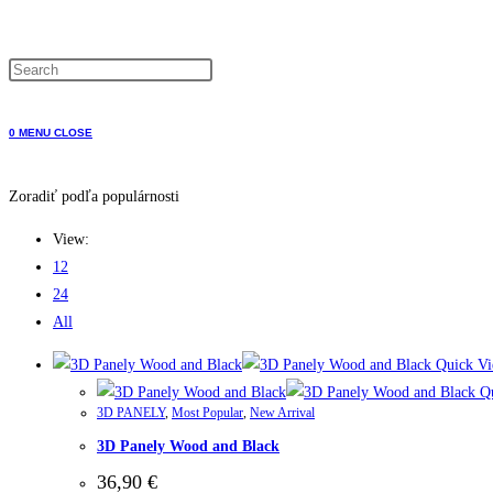
WEBSITE
0
MENU
CLOSE
SEARCH
Zoradiť podľa populárnosti
View:
12
24
All
Quick V
Qu
3D PANELY
,
Most Popular
,
New Arrival
3D Panely Wood and Black
36,90
€