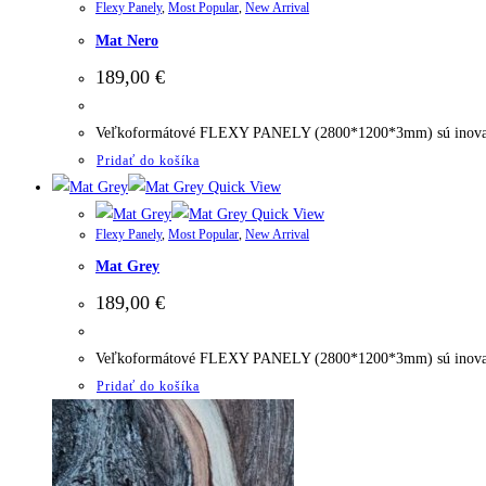
Flexy Panely
,
Most Popular
,
New Arrival
Mat Nero
189,00
€
Veľkoformátové FLEXY PANELY (2800*1200*3mm) sú inovatívn
Pridať do košíka
Quick View
Quick View
Flexy Panely
,
Most Popular
,
New Arrival
Mat Grey
189,00
€
Veľkoformátové FLEXY PANELY (2800*1200*3mm) sú inovatívn
Pridať do košíka