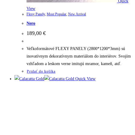
Quick
View
Flexy Panely
,
Most Popular
,
New Arrival
Nero
189,00
€
Veľkoformátové FLEXY PANELY (2800*1200*3mm) sú
inovatívnym dekoratívnym materiálom do interiérov. Svojím
vzhľadom a leskom verne imitujú mramor, kameň, atď.
Pridať do košíka
Quick View