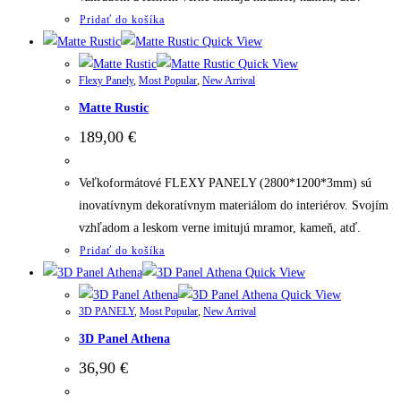
Pridať do košíka
Quick View
Quick View
Flexy Panely
,
Most Popular
,
New Arrival
Matte Rustic
189,00
€
Veľkoformátové FLEXY PANELY (2800*1200*3mm) sú
inovatívnym dekoratívnym materiálom do interiérov. Svojím
vzhľadom a leskom verne imitujú mramor, kameň, atď.
Pridať do košíka
Quick View
Quick View
3D PANELY
,
Most Popular
,
New Arrival
3D Panel Athena
36,90
€