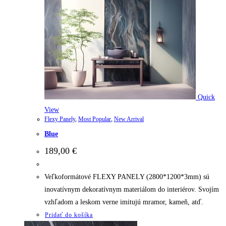
Quick
View
Flexy Panely
,
Most Popular
,
New Arrival
Blue
189,00
€
Veľkoformátové FLEXY PANELY (2800*1200*3mm) sú
inovatívnym dekoratívnym materiálom do interiérov. Svojím
vzhľadom a leskom verne imitujú mramor, kameň, atď.
Pridať do košíka