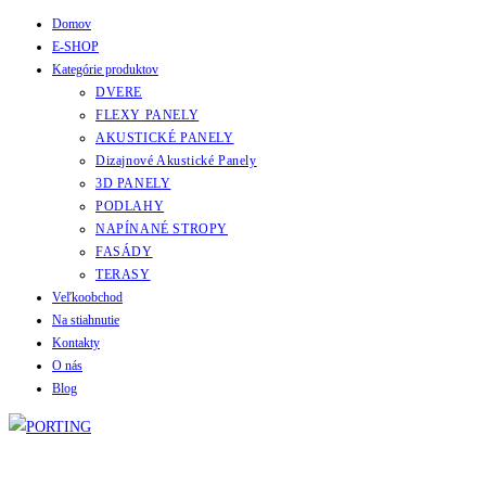
Domov
Skip
E-SHOP
to
Kategórie produktov
content
DVERE
FLEXY PANELY
AKUSTICKÉ PANELY
Dizajnové Akustické Panely
3D PANELY
PODLAHY
NAPÍNANÉ STROPY
FASÁDY
TERASY
Veľkoobchod
Na stiahnutie
Kontakty
O nás
Blog