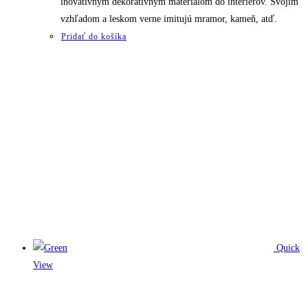
inovatívnym dekoratívnym materiálom do interiérov. Svojím
vzhľadom a leskom verne imitujú mramor, kameň, atď.
Pridať do košíka
Quick
View