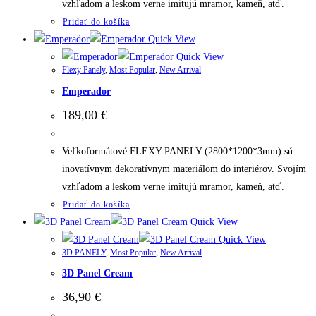
vzhľadom a leskom verne imitujú mramor, kameň, atď.
Pridať do košíka
Quick View
Quick View
Flexy Panely
,
Most Popular
,
New Arrival
Emperador
189,00
€
Veľkoformátové FLEXY PANELY (2800*1200*3mm) sú
inovatívnym dekoratívnym materiálom do interiérov. Svojím
vzhľadom a leskom verne imitujú mramor, kameň, atď.
Pridať do košíka
Quick View
Quick View
3D PANELY
,
Most Popular
,
New Arrival
3D Panel Cream
36,90
€