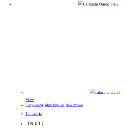
Quick View
Quick
View
Flexy Panely
,
Most Popular
,
New Arrival
Calacatta
189,00
€