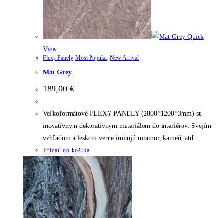
Quick
View
Flexy Panely
,
Most Popular
,
New Arrival
Mat Grey
189,00
€
Veľkoformátové FLEXY PANELY (2800*1200*3mm) sú
inovatívnym dekoratívnym materiálom do interiérov. Svojím
vzhľadom a leskom verne imitujú mramor, kameň, atď.
Pridať do košíka