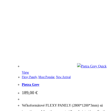
Quick
View
Flexy Panely
,
Most Popular
,
New Arrival
Pietra Grey
189,00
€
Veľkoformátové FLEXY PANELY (2800*1200*3mm) sú