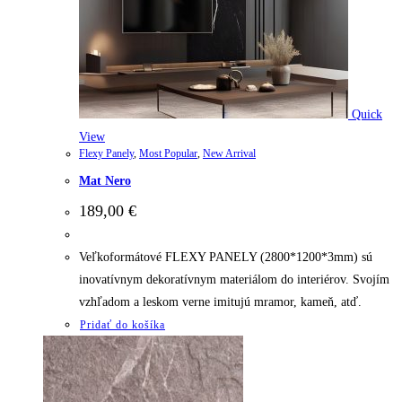
Quick
View
Flexy Panely
,
Most Popular
,
New Arrival
Mat Nero
189,00
€
Veľkoformátové FLEXY PANELY (2800*1200*3mm) sú
inovatívnym dekoratívnym materiálom do interiérov. Svojím
vzhľadom a leskom verne imitujú mramor, kameň, atď.
Pridať do košíka