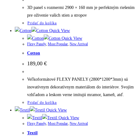
3D panel s rozmermi 2900 × 160 mm je perfektným riešením
pre oživenie vašich stien a stropov
Pridať do košíka
Quick View
Quick View
Flexy Panely
,
Most Popular
,
New Arrival
Cotton
189,00
€
Veľkoformátové FLEXY PANELY (2800*1200*3mm) sú
inovatívnym dekoratívnym materiálom do interiérov. Svojím
vzhľadom a leskom verne imitujú mramor, kameň, atď.
Pridať do košíka
Quick View
Quick View
Flexy Panely
,
Most Popular
,
New Arrival
Textil