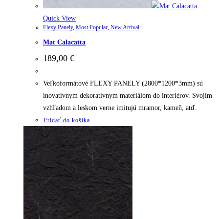
Quick View
Flexy Panely
,
Most Popular
,
New Arrival
Mat Calacatta
189,00
€
Veľkoformátové FLEXY PANELY (2800*1200*3mm) sú
inovatívnym dekoratívnym materiálom do interiérov. Svojím
vzhľadom a leskom verne imitujú mramor, kameň, atď.
Pridať do košíka