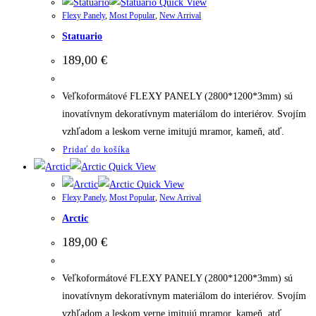
Quick View
Flexy Panely
,
Most Popular
,
New Arrival
Statuario
189,00
€
Veľkoformátové FLEXY PANELY (2800*1200*3mm) sú
inovatívnym dekoratívnym materiálom do interiérov. Svojím
vzhľadom a leskom verne imitujú mramor, kameň, atď.
Pridať do košíka
Quick View
Quick View
Flexy Panely
,
Most Popular
,
New Arrival
Arctic
189,00
€
Veľkoformátové FLEXY PANELY (2800*1200*3mm) sú
inovatívnym dekoratívnym materiálom do interiérov. Svojím
vzhľadom a leskom verne imitujú mramor, kameň, atď.