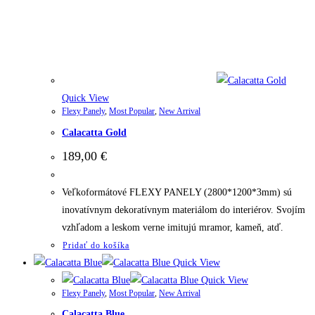
Quick View
Flexy Panely
,
Most Popular
,
New Arrival
Calacatta Gold
189,00
€
Veľkoformátové FLEXY PANELY (2800*1200*3mm) sú
inovatívnym dekoratívnym materiálom do interiérov. Svojím
vzhľadom a leskom verne imitujú mramor, kameň, atď.
Pridať do košíka
Quick View
Quick View
Flexy Panely
,
Most Popular
,
New Arrival
Calacatta Blue